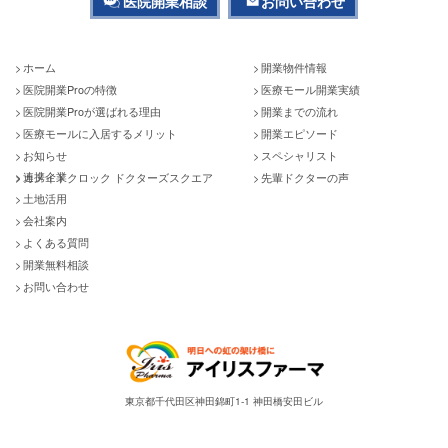
医院開業相談
お問い合わせ
ホーム
開業物件情報
医院開業Proの特徴
医療モール開業実績
医院開業Proが選ばれる理由
開業までの流れ
医療モールに入居するメリット
開業エピソード
お知らせ
スペシャリスト
連携企業
カメイドクロック ドクターズスクエア
先輩ドクターの声
土地活用
会社案内
よくある質問
開業無料相談
お問い合わせ
東京都千代田区神田錦町1-1 神田橋安田ビル