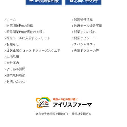
医院開業相談
お問い合わせ
ホーム
開業物件情報
医院開業Proの特徴
医療モール開業実績
医院開業Proが選ばれる理由
開業までの流れ
医療モールに入居するメリット
開業エピソード
お知らせ
スペシャリスト
連携企業
カメイドクロック ドクターズスクエア
先輩ドクターの声
土地活用
会社案内
よくある質問
開業無料相談
お問い合わせ
東京都千代田区神田錦町1-1 神田橋安田ビル