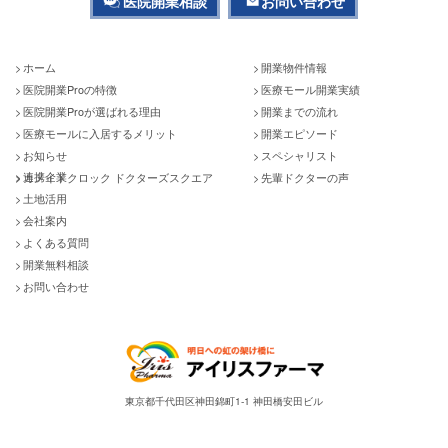
医院開業相談
お問い合わせ
ホーム
開業物件情報
医院開業Proの特徴
医療モール開業実績
医院開業Proが選ばれる理由
開業までの流れ
医療モールに入居するメリット
開業エピソード
お知らせ
スペシャリスト
連携企業
カメイドクロック ドクターズスクエア
先輩ドクターの声
土地活用
会社案内
よくある質問
開業無料相談
お問い合わせ
東京都千代田区神田錦町1-1 神田橋安田ビル