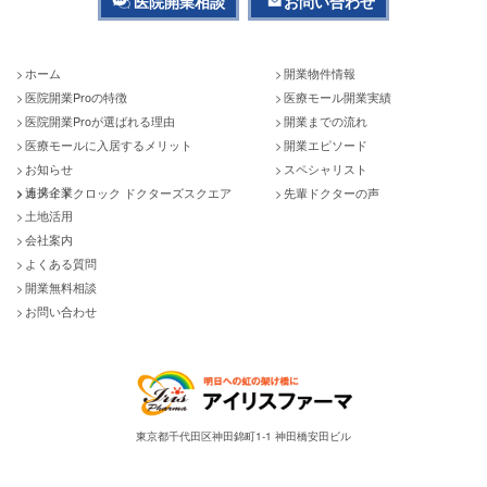
医院開業相談
お問い合わせ
ホーム
開業物件情報
医院開業Proの特徴
医療モール開業実績
医院開業Proが選ばれる理由
開業までの流れ
医療モールに入居するメリット
開業エピソード
お知らせ
スペシャリスト
連携企業
カメイドクロック ドクターズスクエア
先輩ドクターの声
土地活用
会社案内
よくある質問
開業無料相談
お問い合わせ
東京都千代田区神田錦町1-1 神田橋安田ビル