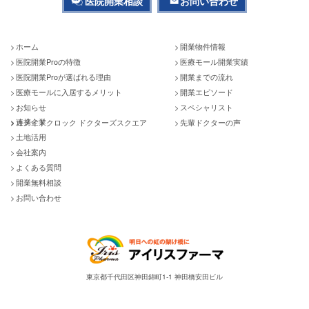
医院開業相談
お問い合わせ
ホーム
開業物件情報
医院開業Proの特徴
医療モール開業実績
医院開業Proが選ばれる理由
開業までの流れ
医療モールに入居するメリット
開業エピソード
お知らせ
スペシャリスト
連携企業
カメイドクロック ドクターズスクエア
先輩ドクターの声
土地活用
会社案内
よくある質問
開業無料相談
お問い合わせ
東京都千代田区神田錦町1-1 神田橋安田ビル