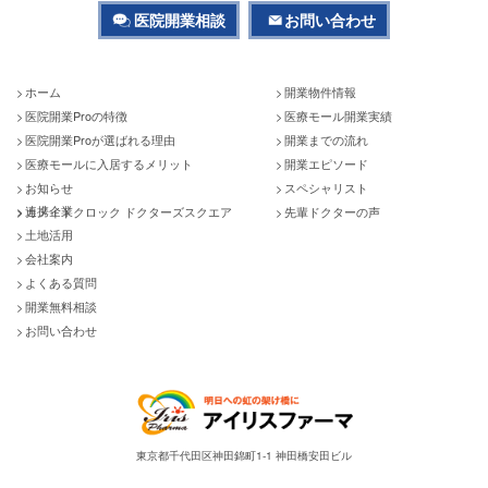
医院開業相談
お問い合わせ
ホーム
開業物件情報
医院開業Proの特徴
医療モール開業実績
医院開業Proが選ばれる理由
開業までの流れ
医療モールに入居するメリット
開業エピソード
お知らせ
スペシャリスト
連携企業
カメイドクロック ドクターズスクエア
先輩ドクターの声
土地活用
会社案内
よくある質問
開業無料相談
お問い合わせ
東京都千代田区神田錦町1-1 神田橋安田ビル