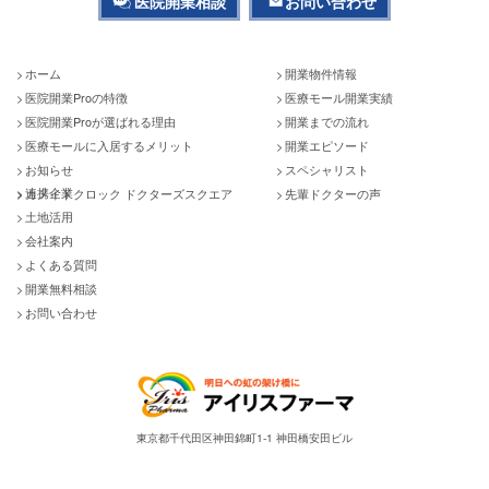
医院開業相談
お問い合わせ
ホーム
開業物件情報
医院開業Proの特徴
医療モール開業実績
医院開業Proが選ばれる理由
開業までの流れ
医療モールに入居するメリット
開業エピソード
お知らせ
スペシャリスト
連携企業
カメイドクロック ドクターズスクエア
先輩ドクターの声
土地活用
会社案内
よくある質問
開業無料相談
お問い合わせ
東京都千代田区神田錦町1-1 神田橋安田ビル