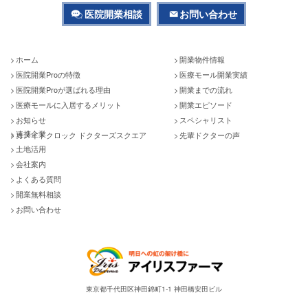
医院開業相談
お問い合わせ
ホーム
開業物件情報
医院開業Proの特徴
医療モール開業実績
医院開業Proが選ばれる理由
開業までの流れ
医療モールに入居するメリット
開業エピソード
お知らせ
スペシャリスト
連携企業
カメイドクロック ドクターズスクエア
先輩ドクターの声
土地活用
会社案内
よくある質問
開業無料相談
お問い合わせ
東京都千代田区神田錦町1-1 神田橋安田ビル