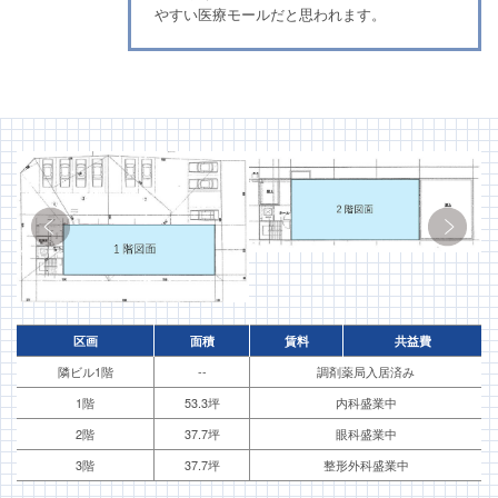
やすい医療モールだと思われます。
区画
面積
賃料
共益費
隣ビル1階
--
調剤薬局入居済み
1階
53.3坪
内科盛業中
2階
37.7坪
眼科盛業中
3階
37.7坪
整形外科盛業中