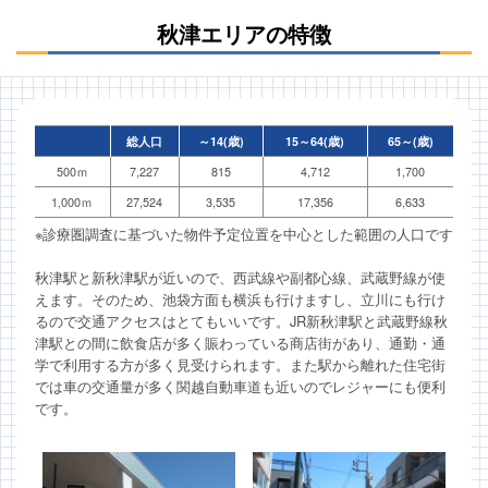
秋津エリアの特徴
総人口
～14(歳)
15～64(歳)
65～(歳)
500ｍ
7,227
815
4,712
1,700
1,000ｍ
27,524
3,535
17,356
6,633
※診療圏調査に基づいた物件予定位置を中心とした範囲の人口です
秋津駅と新秋津駅が近いので、西武線や副都心線、武蔵野線が使
えます。そのため、池袋方面も横浜も行けますし、立川にも行け
るので交通アクセスはとてもいいです。JR新秋津駅と武蔵野線秋
津駅との間に飲食店が多く賑わっている商店街があり、通勤・通
学で利用する方が多く見受けられます。また駅から離れた住宅街
では車の交通量が多く関越自動車道も近いのでレジャーにも便利
です。