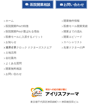
医院開業相談
お問い合わせ
ホーム
開業物件情報
医院開業Proの特徴
医療モール開業実績
医院開業Proが選ばれる理由
開業までの流れ
医療モールに入居するメリット
開業エピソード
お知らせ
スペシャリスト
連携企業
カメイドクロック ドクターズスクエア
先輩ドクターの声
土地活用
会社案内
よくある質問
開業無料相談
お問い合わせ
東京都千代田区神田錦町1-1 神田橋安田ビル