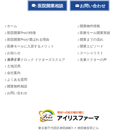
医院開業相談
お問い合わせ
ホーム
開業物件情報
医院開業Proの特徴
医療モール開業実績
医院開業Proが選ばれる理由
開業までの流れ
医療モールに入居するメリット
開業エピソード
お知らせ
スペシャリスト
連携企業
カメイドクロック ドクターズスクエア
先輩ドクターの声
土地活用
会社案内
よくある質問
開業無料相談
お問い合わせ
東京都千代田区神田錦町1-1 神田橋安田ビル