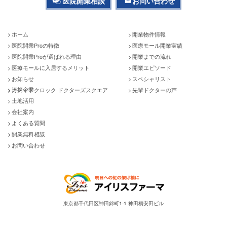
医院開業相談
お問い合わせ
ホーム
開業物件情報
医院開業Proの特徴
医療モール開業実績
医院開業Proが選ばれる理由
開業までの流れ
医療モールに入居するメリット
開業エピソード
お知らせ
スペシャリスト
連携企業
カメイドクロック ドクターズスクエア
先輩ドクターの声
土地活用
会社案内
よくある質問
開業無料相談
お問い合わせ
東京都千代田区神田錦町1-1 神田橋安田ビル