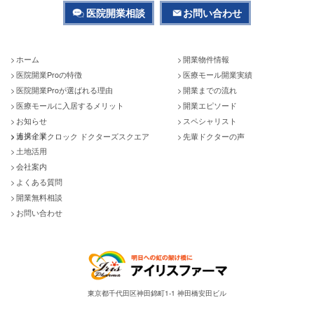
医院開業相談
お問い合わせ
ホーム
開業物件情報
医院開業Proの特徴
医療モール開業実績
医院開業Proが選ばれる理由
開業までの流れ
医療モールに入居するメリット
開業エピソード
お知らせ
スペシャリスト
連携企業
カメイドクロック ドクターズスクエア
先輩ドクターの声
土地活用
会社案内
よくある質問
開業無料相談
お問い合わせ
東京都千代田区神田錦町1-1 神田橋安田ビル