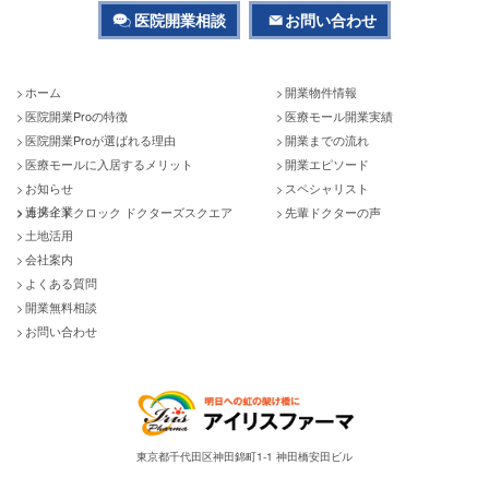
医院開業相談
お問い合わせ
ホーム
開業物件情報
医院開業Proの特徴
医療モール開業実績
医院開業Proが選ばれる理由
開業までの流れ
医療モールに入居するメリット
開業エピソード
お知らせ
スペシャリスト
連携企業
カメイドクロック ドクターズスクエア
先輩ドクターの声
土地活用
会社案内
よくある質問
開業無料相談
お問い合わせ
東京都千代田区神田錦町1-1 神田橋安田ビル