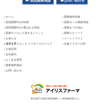
医院開業相談
お問い合わせ
ホーム
開業物件情報
医院開業Proの特徴
医療モール開業実績
医院開業Proが選ばれる理由
開業までの流れ
医療モールに入居するメリット
開業エピソード
お知らせ
スペシャリスト
連携企業
カメイドクロック ドクターズスクエア
先輩ドクターの声
土地活用
会社案内
よくある質問
開業無料相談
お問い合わせ
東京都千代田区神田錦町1-1 神田橋安田ビル