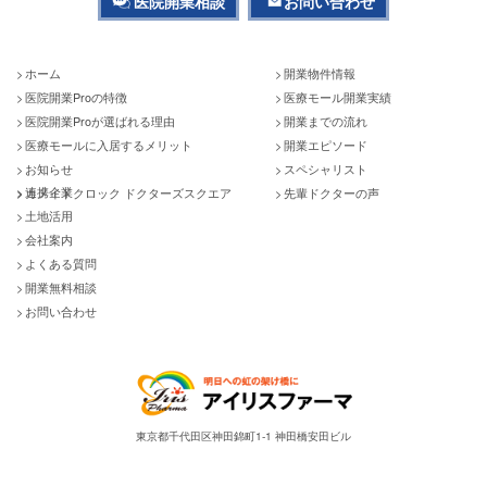
医院開業相談
お問い合わせ
ホーム
開業物件情報
医院開業Proの特徴
医療モール開業実績
医院開業Proが選ばれる理由
開業までの流れ
医療モールに入居するメリット
開業エピソード
お知らせ
スペシャリスト
連携企業
カメイドクロック ドクターズスクエア
先輩ドクターの声
土地活用
会社案内
よくある質問
開業無料相談
お問い合わせ
東京都千代田区神田錦町1-1 神田橋安田ビル