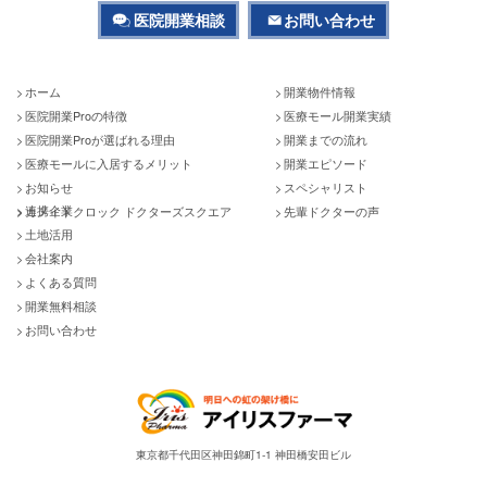
医院開業相談
お問い合わせ
ホーム
開業物件情報
医院開業Proの特徴
医療モール開業実績
医院開業Proが選ばれる理由
開業までの流れ
医療モールに入居するメリット
開業エピソード
お知らせ
スペシャリスト
連携企業
カメイドクロック ドクターズスクエア
先輩ドクターの声
土地活用
会社案内
よくある質問
開業無料相談
お問い合わせ
東京都千代田区神田錦町1-1 神田橋安田ビル