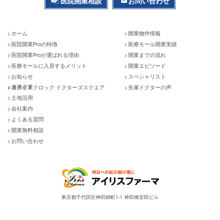
医院開業相談
お問い合わせ
ホーム
開業物件情報
医院開業Proの特徴
医療モール開業実績
医院開業Proが選ばれる理由
開業までの流れ
医療モールに入居するメリット
開業エピソード
お知らせ
スペシャリスト
連携企業
カメイドクロック ドクターズスクエア
先輩ドクターの声
土地活用
会社案内
よくある質問
開業無料相談
お問い合わせ
東京都千代田区神田錦町1-1 神田橋安田ビル