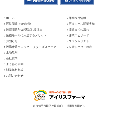
医院開業相談
お問い合わせ
ホーム
開業物件情報
医院開業Proの特徴
医療モール開業実績
医院開業Proが選ばれる理由
開業までの流れ
医療モールに入居するメリット
開業エピソード
お知らせ
スペシャリスト
連携企業
カメイドクロック ドクターズスクエア
先輩ドクターの声
土地活用
会社案内
よくある質問
開業無料相談
お問い合わせ
東京都千代田区神田錦町1-1 神田橋安田ビル