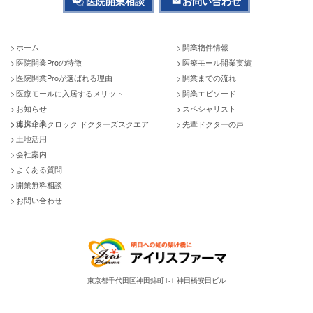
医院開業相談
お問い合わせ
ホーム
開業物件情報
医院開業Proの特徴
医療モール開業実績
医院開業Proが選ばれる理由
開業までの流れ
医療モールに入居するメリット
開業エピソード
お知らせ
スペシャリスト
連携企業
カメイドクロック ドクターズスクエア
先輩ドクターの声
土地活用
会社案内
よくある質問
開業無料相談
お問い合わせ
東京都千代田区神田錦町1-1 神田橋安田ビル