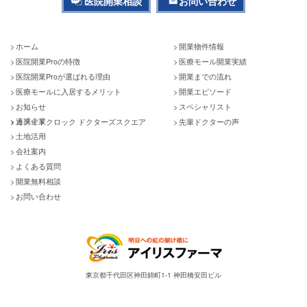
医院開業相談
お問い合わせ
ホーム
開業物件情報
医院開業Proの特徴
医療モール開業実績
医院開業Proが選ばれる理由
開業までの流れ
医療モールに入居するメリット
開業エピソード
お知らせ
スペシャリスト
連携企業
カメイドクロック ドクターズスクエア
先輩ドクターの声
土地活用
会社案内
よくある質問
開業無料相談
お問い合わせ
東京都千代田区神田錦町1-1 神田橋安田ビル