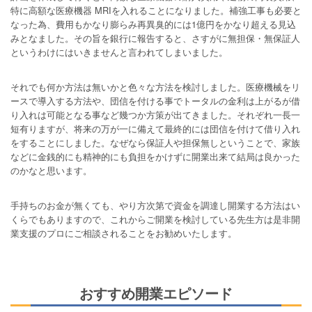
特に高額な医療機器 MRIを入れることになりました。補強工事も必要と
なった為、費用もかなり膨らみ再異臭的には1億円をかなり超える見込
みとなました。その旨を銀行に報告すると、さすがに無担保・無保証人
というわけにはいきませんと言われてしまいました。
それでも何か方法は無いかと色々な方法を検討しました。医療機械をリ
ースで導入する方法や、団信を付ける事でトータルの金利は上がるが借
り入れは可能となる事など幾つか方策が出てきました。それぞれ一長一
短有りますが、将来の万が一に備えて最終的には団信を付けて借り入れ
をすることにしました。なぜなら保証人や担保無しということで、家族
などに金銭的にも精神的にも負担をかけずに開業出来て結局は良かった
のかなと思います。
手持ちのお金が無くても、やり方次第で資金を調達し開業する方法はい
くらでもありますので、これからご開業を検討している先生方は是非開
業支援のプロにご相談されることをお勧めいたします。
おすすめ開業エピソード