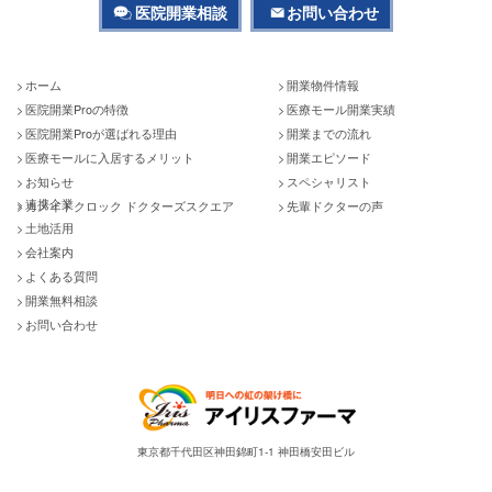
医院開業相談
お問い合わせ
ホーム
開業物件情報
医院開業Proの特徴
医療モール開業実績
医院開業Proが選ばれる理由
開業までの流れ
医療モールに入居するメリット
開業エピソード
お知らせ
スペシャリスト
連携企業
カメイドクロック ドクターズスクエア
先輩ドクターの声
土地活用
会社案内
よくある質問
開業無料相談
お問い合わせ
東京都千代田区神田錦町1-1 神田橋安田ビル